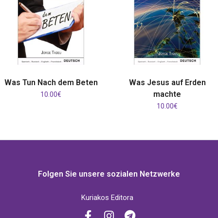
IN DEN WARENKORB
IN DEN WARENKORB
Was Tun Nach dem Beten
Was Jesus auf Erden
machte
10.00
€
10.00
€
Folgen Sie unsere sozialen Netzwerke
Kuriakos Editora