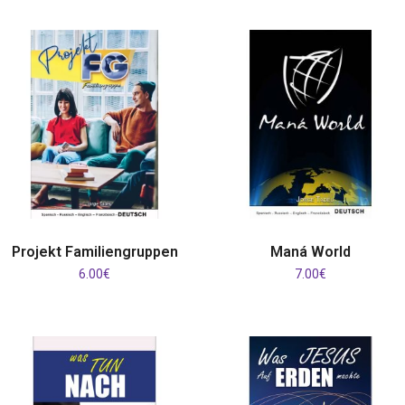
IN DEN WARENKORB
IN DEN WARENKORB
Projekt Familiengruppen
Maná World
6.00
€
7.00
€