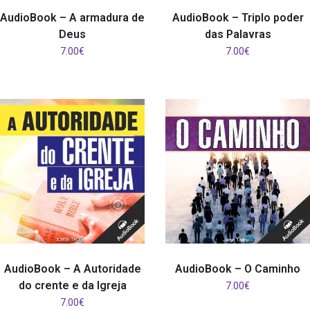
COMPRAR
COMPRAR
AudioBook – A armadura de
AudioBook – Triplo poder
Deus
das Palavras
7.00
€
7.00
€
COMPRAR
COMPRAR
AudioBook – A Autoridade
AudioBook – O Caminho
do crente e da Igreja
7.00
€
7.00
€