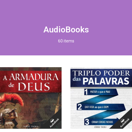
AudioBooks
60 items