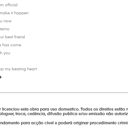
 official
 make it happen
ou now
 temo
ur best friend
me has come
th you
op my beating heart
s
________________________________________________________________
or licenciou esta obra para uso domestico. Todos os direitos estão 
aluguer, troca, cedência, difusão publica e/ou emissão não autor
fundamento para acção cível e poderá originar procedimento crimi