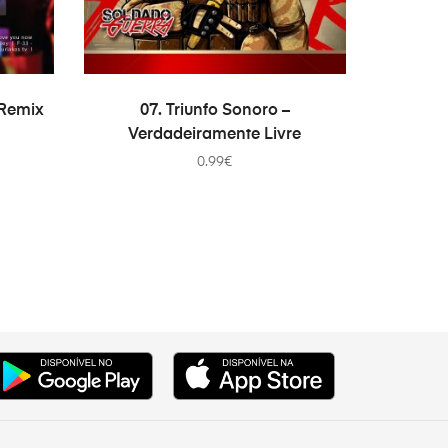
ADD TO CART
(Remix
07. Triunfo Sonoro –
Verdadeiramente Livre
0.99
€