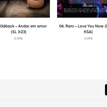
ADD TO CART
ADD TO CART
F33dback – Andar em amor
04. Rani – Love You Now 
(SL 3:23)
KSA)
0.99
€
0.99
€