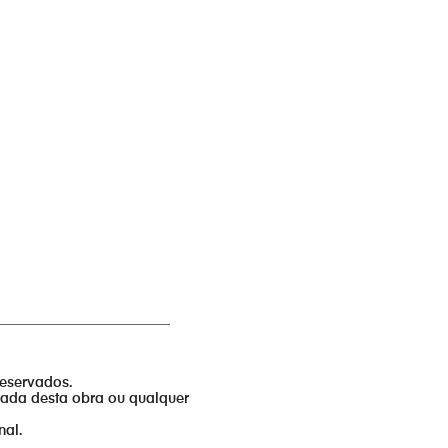
_________________________
reservados.
izada desta obra ou qualquer
nal.