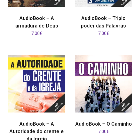
ADICIONAR
ADICIONAR
AudioBook – A
AudioBook – Triplo
armadura de Deus
poder das Palavras
7.00
€
7.00
€
ADICIONAR
ADICIONAR
AudioBook – A
AudioBook – O Caminho
Autoridade do crente e
7.00
€
da Igreja