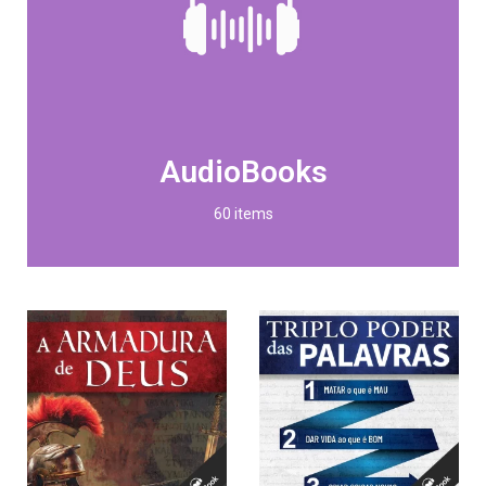
AudioBooks
60 items