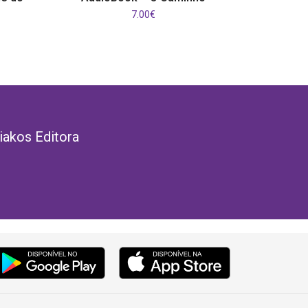
7.00
€
iakos Editora