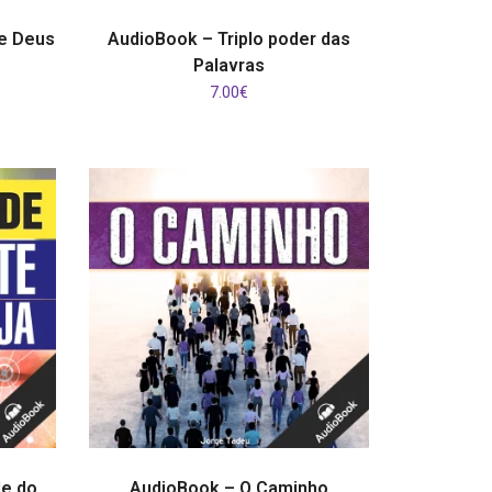
ADICIONAR
e Deus
AudioBook – Triplo poder das
Palavras
7.00
€
ADICIONAR
de do
AudioBook – O Caminho