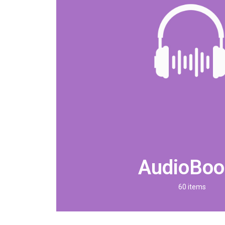
AudioBoo
60 items