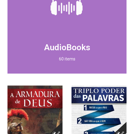
AudioBooks
60 items