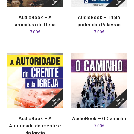
ADICIONAR
ADICIONAR
AudioBook – A
AudioBook – Triplo
armadura de Deus
poder das Palavras
7.00
€
7.00
€
ADICIONAR
ADICIONAR
AudioBook – A
AudioBook – O Caminho
Autoridade do crente e
7.00
€
da Igreja