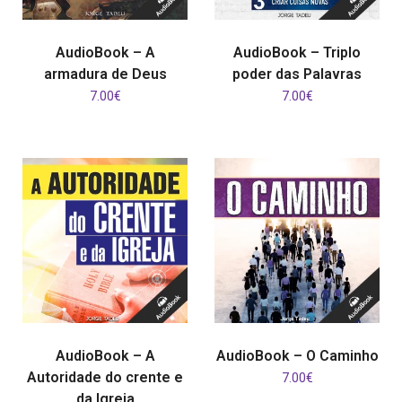
ADICIONAR
ADICIONAR
AudioBook – A
AudioBook – Triplo
armadura de Deus
poder das Palavras
7.00
€
7.00
€
ADICIONAR
ADICIONAR
AudioBook – A
AudioBook – O Caminho
Autoridade do crente e
7.00
€
da Igreja