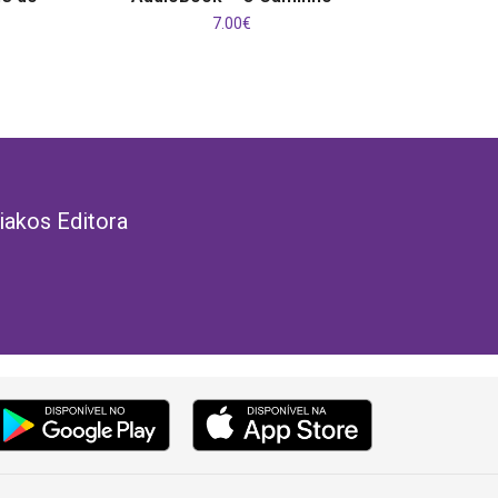
7.00
€
iakos Editora