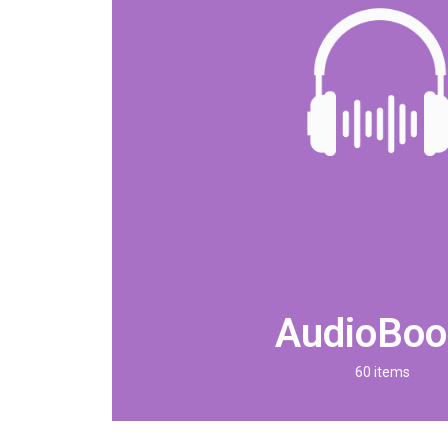
AudioBoo
60 items