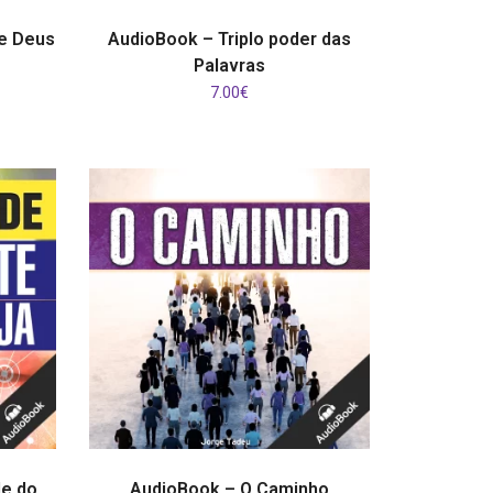
ADICIONAR
e Deus
AudioBook – Triplo poder das
Palavras
7.00
€
ADICIONAR
de do
AudioBook – O Caminho