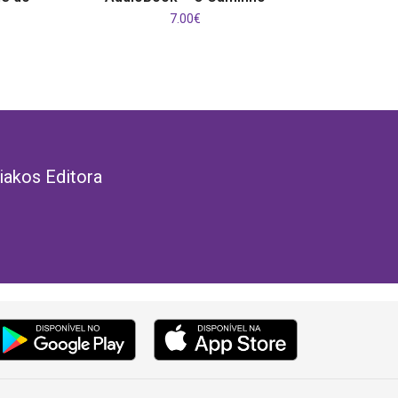
7.00
€
iakos Editora