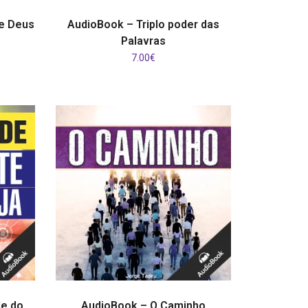
ADICIONAR
e Deus
AudioBook – Triplo poder das
Palavras
7.00
€
ADICIONAR
de do
AudioBook – O Caminho