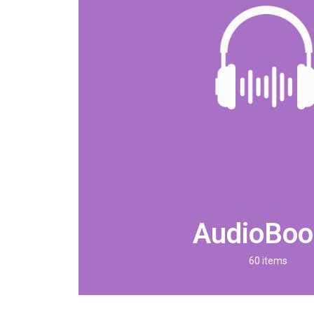
AudioBoo
60 items