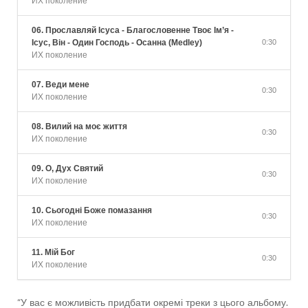
ИХ поколение
06. Прославляй Ісуса - Благословенне Твоє Ім’я -
Ісус, Він - Один Господь - Осанна (Medley)
0:30
ИХ поколение
07. Веди мене
0:30
ИХ поколение
08. Вилий на моє життя
0:30
ИХ поколение
09. О, Дух Святий
0:30
ИХ поколение
10. Сьогодні Боже помазання
0:30
ИХ поколение
11. Мій Бог
0:30
ИХ поколение
“У вас є можливість придбати окремі треки з цього альбому.