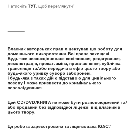
Натисніть
ТУТ
, щоб переглянути”
________________________________________________________
________
Власник авторських прав ліцензував цю роботу для
домашнього використання. Всі права захищені.
Будь-яке несанкціоноване копіювання, редагування,
демонстрація, прокат, зміна, привласнення, публічна
трансляція та/або передача в ефір цього твору або
будь-якого уривку суворо заборонені,
і будь-яка з таких дій є підставою для цивільного
позову і може призвести до кримінального
переслідування.
Цей CD/DVD/КНИГА не може бути розповсюджений та/
або проданий без відповідної ліцензії від власників
цього твору.
Ця робота зареєстрована та ліцензована IGAC.”