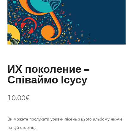
ИХ поколение –
Співаймо Ісусу
10.00
€
Ви можете послухати уривки пісень з цього альбому нижче
на цій сторінці.