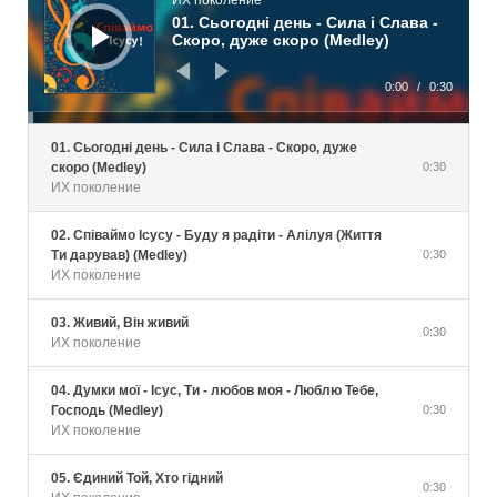
ИХ поколение
01. Сьогодні день - Сила і Слава -
Скоро, дуже скоро (Medley)
0:00
/
0:30
01. Сьогодні день - Сила і Слава - Скоро, дуже
скоро (Medley)
0:30
ИХ поколение
02. Співаймо Ісусу - Буду я радіти - Алілуя (Життя
Ти дарував) (Medley)
0:30
ИХ поколение
03. Живий, Він живий
0:30
ИХ поколение
04. Думки мої - Ісус, Ти - любов моя - Люблю Тебе,
Господь (Medley)
0:30
ИХ поколение
05. Єдиний Той, Хто гідний
0:30