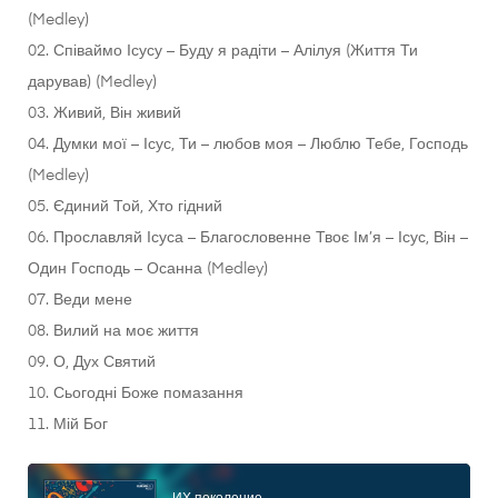
(Medley)
02. Співаймо Ісусу – Буду я радіти – Алілуя (Життя Ти
дарував) (Medley)
03. Живий, Він живий
04. Думки мої – Ісус, Ти – любов моя – Люблю Тебе, Господь
(Medley)
05. Єдиний Той, Хто гідний
06. Прославляй Ісуса – Благословенне Твоє Ім’я – Ісус, Він –
Один Господь – Осанна (Medley)
07. Веди мене
08. Вилий на моє життя
09. О, Дух Святий
10. Сьогодні Боже помазання
11. Мій Бог
Аудіопрогравач