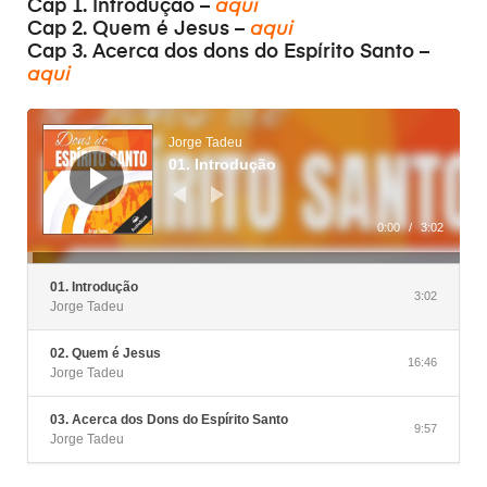
Cap 1. Introdução –
aqui
Cap 2. Quem é Jesus –
aqui
Cap 3. Acerca dos dons do Espírito Santo –
aqui
Reproductor
de
audio
Jorge Tadeu
01. Introdução
0:00
/
3:02
01. Introdução
3:02
Jorge Tadeu
02. Quem é Jesus
16:46
Jorge Tadeu
03. Acerca dos Dons do Espírito Santo
9:57
Jorge Tadeu