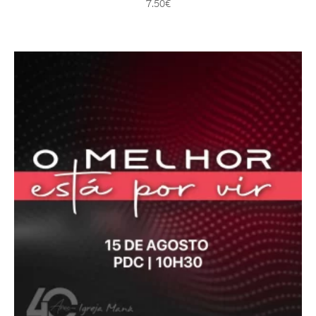
7.50
€