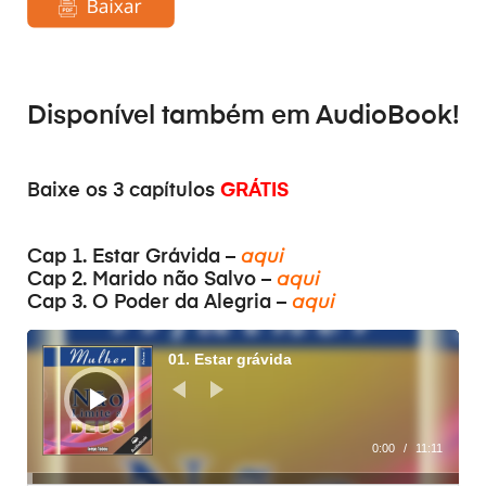
Disponível também em
AudioBook
!
Baixe os 3 capítulos
GRÁTIS
Cap 1. Estar Grávida –
aqui
Cap 2. Marido não Salvo –
aqui
Cap 3. O Poder da Alegria –
aqui
Аудіопрогравач
01. Estar grávida
0:00
/
11:11