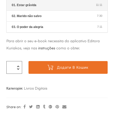
01. Estar grávida
11:11
02. Marido não salvo
7:30
03. O poder da alegria
7:11
Para abrir o seu e-book necessita do aplicativo Editora
Kuriakos, veja nas
instruções
como o obter.
Додати В Кошик
Категорія:
Livros Digitais
Share on: