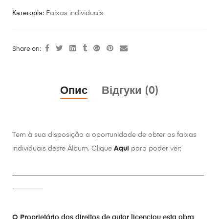
Категорія:
Faixas individuais
Share on:
Опис
Відгуки (0)
Tem à sua disposição a oportunidade de obter as faixas
individuais deste Álbum. Clique
Aqui
para poder ver;
________________________________________________________
_________
O Proprietário dos direitos de autor licenciou esta obra