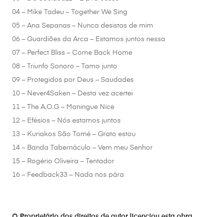
04 – Mike Tadeu – Together We Sing
05 – Ana Sepanas – Nunca desistas de mim
06 – Guardiões da Arca – Estamos juntos nessa
07 – Perfect Bliss – Come Back Home
08 – Triunfo Sonoro – Tamo junto
09 – Protegidos por Deus – Saudades
10 – Never4Saken – Desta vez acertei
11 – The A.O.G – Maningue Nice
12 – Efésios – Nós estamos juntos
13 – Kuriakos São Tomé – Grato estou
14 – Banda Tabernáculo – Vem meu Senhor
15 – Rogério Oliveira – Tentador
16 – Feedback33 – Nada nos pára
O Proprietário dos direitos de autor licenciou esta obra