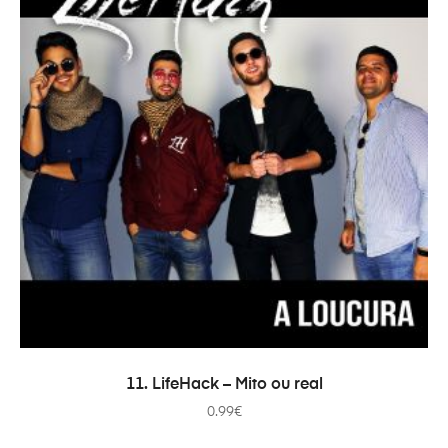
AJOUTER AU PANIER
11. LifeHack – Mito ou real
0.99
€