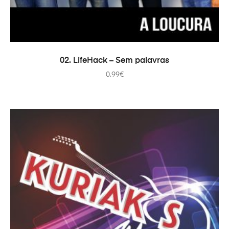
AJOUTER AU PANIER
02. LifeHack – Sem palavras
0.99
€