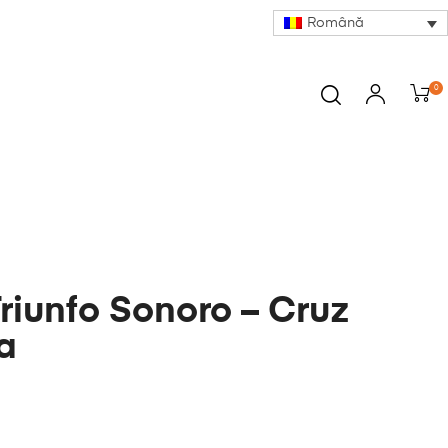
Română
0
Triunfo Sonoro – Cruz
a