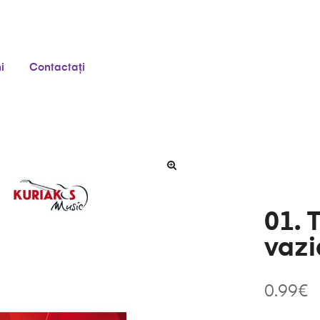
i
Contactați
01. 
vazi
0.99
€