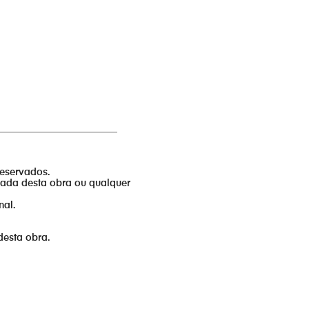
_________________________
reservados.
izada desta obra ou qualquer
nal.
desta obra.