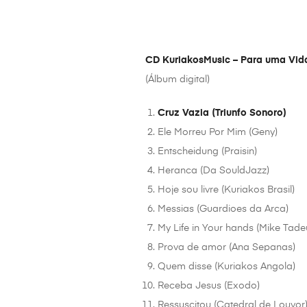
CD KuriakosMusic – Para uma Vid
(Álbum digital)
Cruz Vazia (Triunfo Sonoro)
Ele Morreu Por Mim (Geny)
Entscheidung (Praisin)
Heranca (Da SouldJazz)
Hoje sou livre (Kuriakos Brasil)
Messias (Guardioes da Arca)
My Life in Your hands (Mike Tade
Prova de amor (Ana Sepanas)
Quem disse (Kuriakos Angola)
Receba Jesus (Exodo)
Ressuscitou (Catedral de Louvor