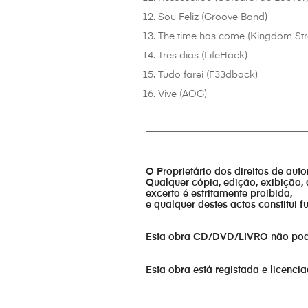
Sou Feliz (Groove Band)
The time has come (Kingdom Str
Tres dias (LifeHack)
Tudo farei (F33dback)
Vive (AOG)
_________________________________
O Proprietário dos direitos de aut
Qualquer cópia, edição, exibição, 
excerto é estritamente proibida,
e qualquer destes actos constitui 
Esta obra CD/DVD/LIVRO não pode s
Esta obra está registada e licenci