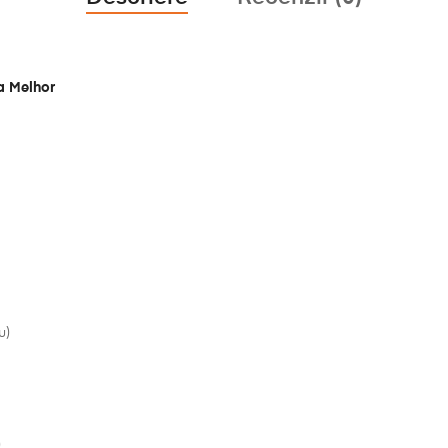
a Melhor
u)
)