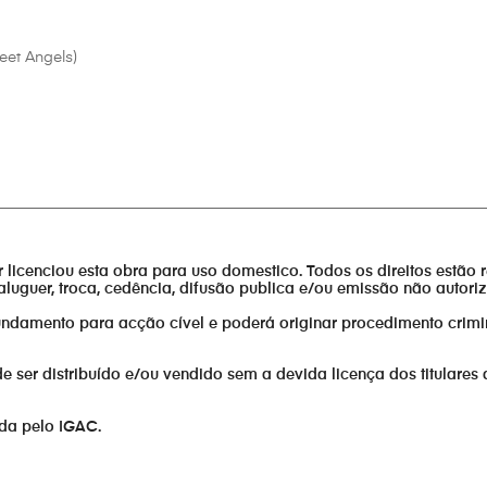
eet Angels)
________________________________________________________________
or licenciou esta obra para uso domestico. Todos os direitos estão 
aluguer, troca, cedência, difusão publica e/ou emissão não autor
fundamento para acção cível e poderá originar procedimento crimi
er distribuído e/ou vendido sem a devida licença dos titulares 
ada pelo IGAC.