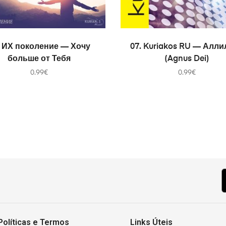
В КОРЗИНУ
В КОРЗИНУ
. ИХ поколение — Хочу
07. Kuriakos RU — Алли
больше от Тебя
(Agnus Dei)
0.99
€
0.99
€
Políticas e Termos
Links Úteis