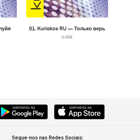
В КОРЗИНУ
луйя
01. Kuriakos RU — Только верь
0.99
€
Segue-nos nas Redes Sociais: