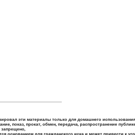
______________________________
зировал эти материалы только для домашнего использования
ние, показ, прокат, обмен, передача, распространение публи
 запрещено,
тся основанием для гражданского иска и может привести к уг