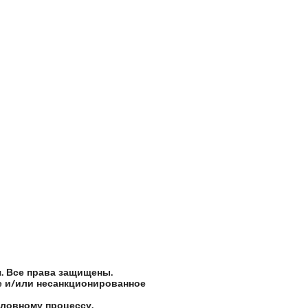
. Все права защищены.
ке и/или несанкционированное
оловному процессу.