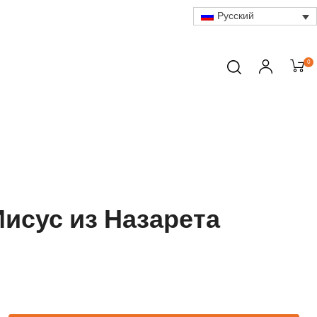
Русский
0
Иисус из Назарета