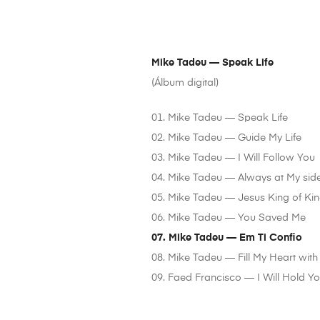
Mike Tadeu — Speak Life
(Álbum digital)
01. Mike Tadeu — Speak Life
02. Mike Tadeu — Guide My Life
03. Mike Tadeu — I Will Follow You
04. Mike Tadeu — Always at My sid
05. Mike Tadeu — Jesus King of Ki
06. Mike Tadeu — You Saved Me
07. Mike Tadeu — Em Ti Confio
08. Mike Tadeu — Fill My Heart with
09. Faed Francisco — I Will Hold Y