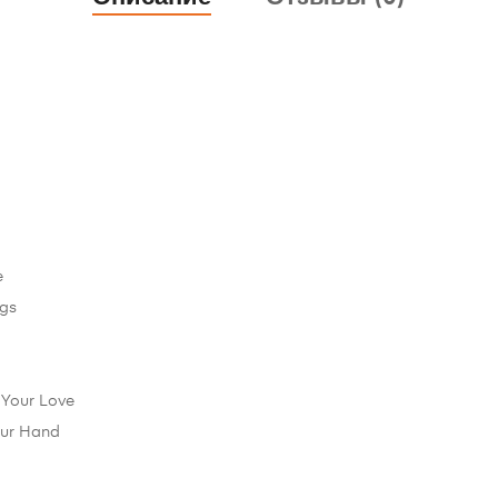
e
ngs
 Your Love
our Hand