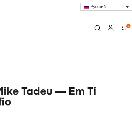
Русский
0
Mike Tadeu — Em Ti
io