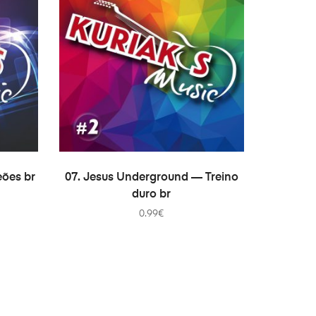
В КОРЗИНУ
eões br
07. Jesus Underground — Treino
duro br
0.99
€