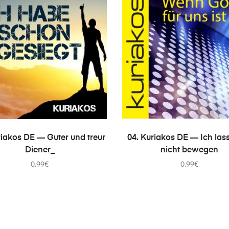
В КОРЗИНУ
В КОРЗИНУ
riakos DE — Guter und treur
04. Kuriakos DE — Ich las
Diener_
nicht bewegen
0.99
€
0.99
€