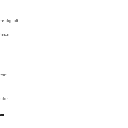
m digital)
Jesus
 mim
edor
us