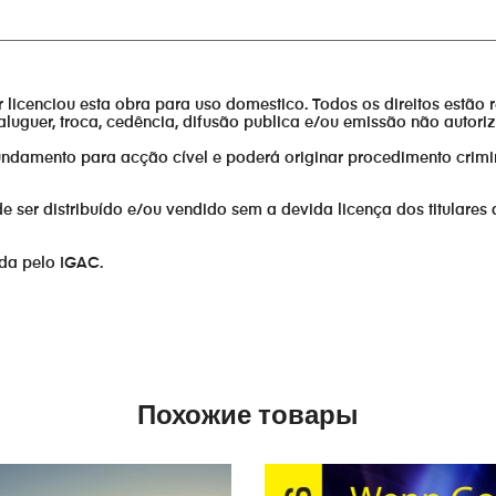
________________________________________________________________
or licenciou esta obra para uso domestico. Todos os direitos estão 
aluguer, troca, cedência, difusão publica e/ou emissão não autor
fundamento para acção cível e poderá originar procedimento crimi
er distribuído e/ou vendido sem a devida licença dos titulares 
ada pelo IGAC.
Похожие товары