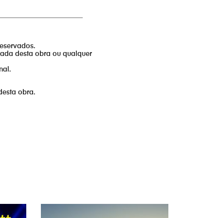
_________________________
reservados.
izada desta obra ou qualquer
nal.
desta obra.