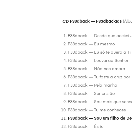
CD F33dback — F33dbackids
(Álbu
F33dback — Desde que aceitei 
F33dback — Eu mesmo
F33dback — Eu só te quero a Ti
F33dback — Louvai ao Senhor
F33dback — Não nos amara
F33dback — Tu foste a cruz por
F33dback — Pela manhã
F33dback — Ser cristão
F33dback — Sou mais que venc
F33dback — Tu me conheces
F33dback — Sou um filho de De
F33dback — És tu