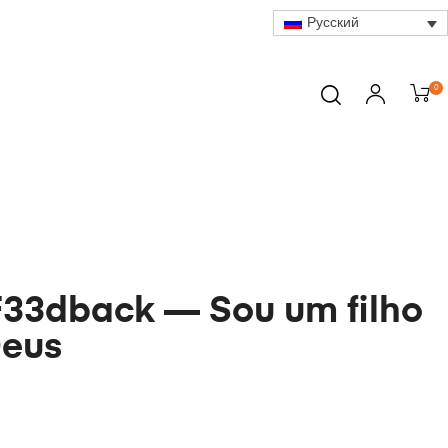
Русский
0
F33dback — Sou um filho
Deus