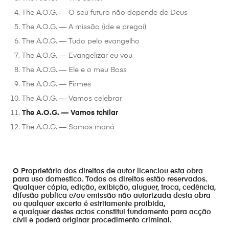
The A.O.G. — O seu futuro não depende de Deus
The A.O.G. — A missão (ide e pregai)
The A.O.G. — Tudo pelo evangelho
The A.O.G. — Evangelizar eu vou
The A.O.G. — Ele e o meu Boss
The A.O.G. — Firmes
The A.O.G. — Vamos celebrar
The A.O.G. — Vamos tchilar
The A.O.G. — Somos maná
O Proprietário dos direitos de autor licenciou esta obra
para uso domestico. Todos os direitos estão reservados.
Qualquer cópia, edição, exibição, aluguer, troca, cedência,
difusão publica e/ou emissão não autorizada desta obra
ou qualquer excerto é estritamente proibida,
e qualquer destes actos constitui fundamento para acção
cívil e poderá originar procedimento criminal.