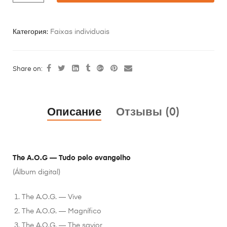
Категория:
Faixas individuais
Share on:
Описание
Отзывы (0)
The A.O.G — Tudo pelo evangelho
(Álbum digital)
The A.O.G. — Vive
The A.O.G. — Magnífico
The A.O.G. — The savior