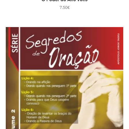
7.50
€