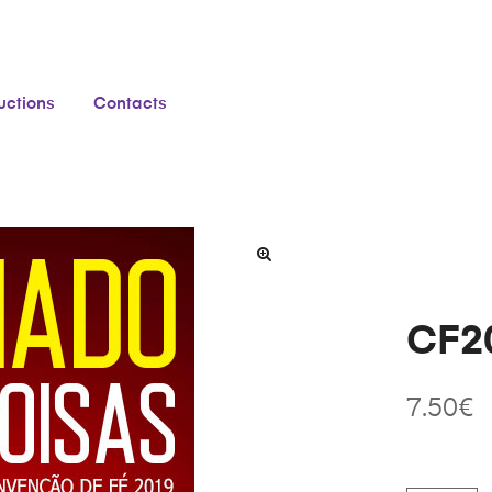
ructions
Contacts
CF20
7.50
€