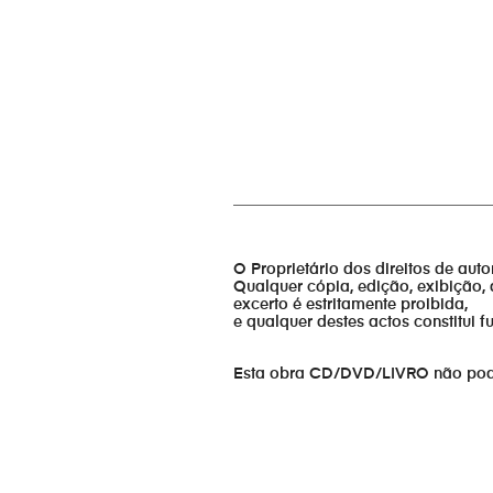
_________________________________
O Proprietário dos direitos de aut
Qualquer cópia, edição, exibição, 
excerto é estritamente proibida,
e qualquer destes actos constitui 
Esta obra CD/DVD/LIVRO não pode s