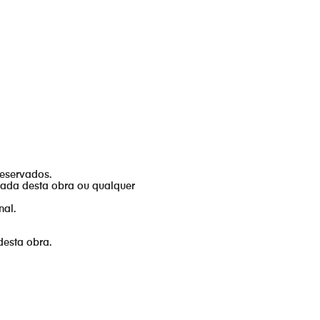
reservados.
izada desta obra ou qualquer
nal.
desta obra.