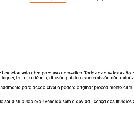
______________________________________________________
or licenciou esta obra para uso domestico. Todos os direitos estão 
aluguer, troca, cedência, difusão publica e/ou emissão não autor
fundamento para acção cível e poderá originar procedimento crimi
er distribuído e/ou vendido sem a devida licença dos titulares 