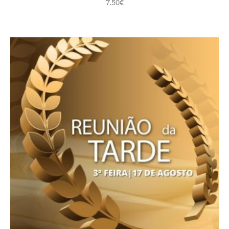
7.50
€