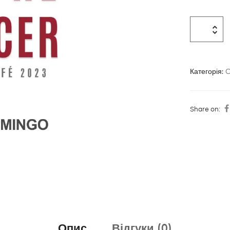
Категорія:
C
Share on:
Опис
Відгуки (0)