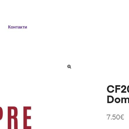
Контакти
CF20
Domi
7.50
€