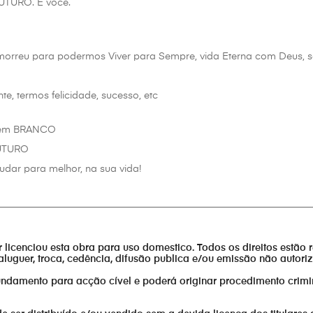
FUTURO. É você.
 morreu para podermos Viver para Sempre, vida Eterna com Deus
 termos felicidade, sucesso, etc
 em BRANCO
FUTURO
udar para melhor, na sua vida!
________________________________________________________________
or licenciou esta obra para uso domestico. Todos os direitos estão 
aluguer, troca, cedência, difusão publica e/ou emissão não autor
fundamento para acção cível e poderá originar procedimento crimi