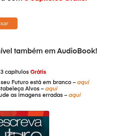
nível também em
AudioBook
!
 3 capítulos
Grátis
 seu Futuro está em branco –
aqui
stabeleça Alvos –
aqui
ude as imagens erradas –
aqui
ер