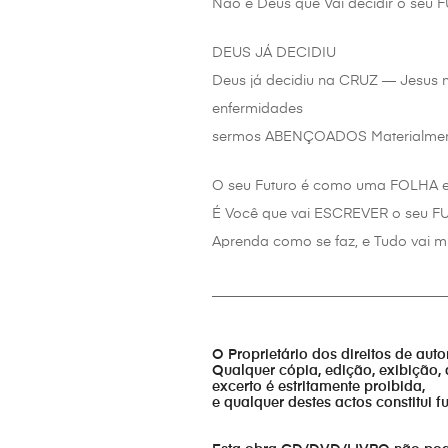
Não é Deus que Vai decidir o seu 
DEUS JÁ DECIDIU
Deus já decidiu na CRUZ — Jesus
enfermidades
sermos ABENÇOADOS Materialmente,
O seu Futuro é como uma FOLHA
É Você que vai ESCREVER o seu 
Aprenda como se faz, e Tudo vai m
_________________________________
O Proprietário dos direitos de aut
Qualquer cópia, edição, exibição, 
excerto é estritamente proibida,
e qualquer destes actos constitui 