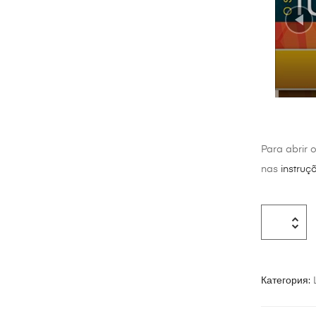
Cap 1.
branc
Para abrir 
Cap 2.
nas
instruç
Cap 3
errad
Категория: