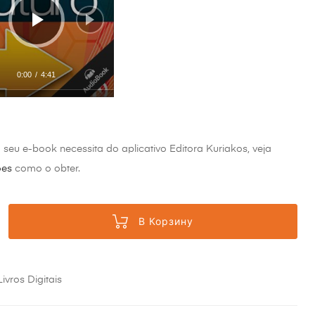
0:00
/
4:41
 O seu Futuro está em
o
o seu e-book necessita do aplicativo Editora Kuriakos, veja
 Estabeleça Alvos
ões
como o obter.
. Mude as imagens
as
В Корзину
Livros Digitais