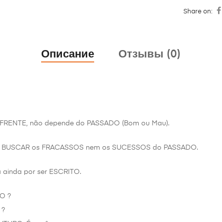
Share on:
Описание
Отзывы (0)
A a FRENTE, não depende do PASSADO (Bom ou Mau).
o vai BUSCAR os FRACASSOS nem os SUCESSOS do PASSADO.
á ainda por ser ESCRITO.
O ?
 ?