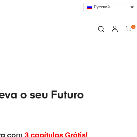
Русский
0
eva o seu Futuro
ra com
3 capítulos Grátis!