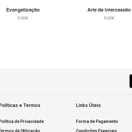
В КОРЗИНУ
В КОРЗИНУ
Evangelização
Arte de Intercessão
9.00
€
9.00
€
Políticas e Termos
Links Úteis
Política de Privacidade
Forma de Pagamento
Termos de Utilização
Condições Especiais