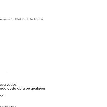
, sermos CURADOS de Todas
_____
reservados.
izada desta obra ou qualquer
nal.