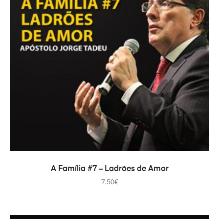
ADAUGĂ ÎN COȘ
A Família #7 – Ladrões de Amor
7.50
€