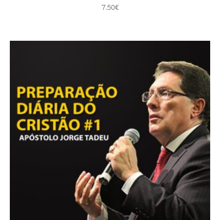
7.50
€