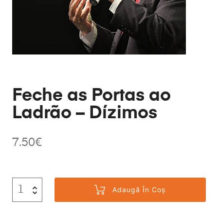
Feche as Portas ao
Ladrão – Dízimos
7.50
€
Adaugă În Coș