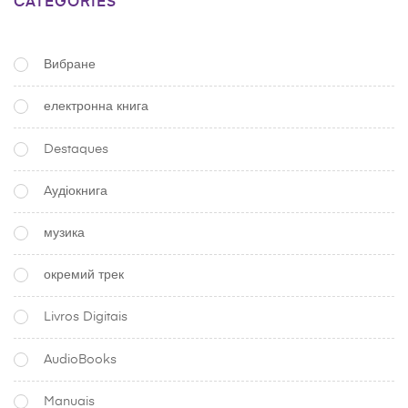
CATEGORIES
Вибране
електронна книга
Destaques
Aудіокнига
музика
окремий трек
Livros Digitais
AudioBooks
Manuais