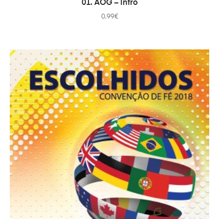
01. AOG – Intro
0.99
€