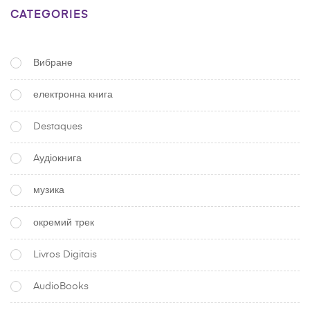
CATEGORIES
Вибране
електронна книга
Destaques
Aудіокнига
музика
окремий трек
Livros Digitais
AudioBooks