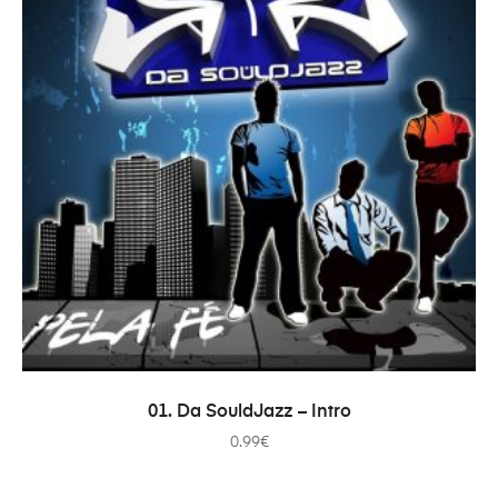
ДОДАТИ В КОШИК
01. Da SouldJazz – Intro
0.99
€