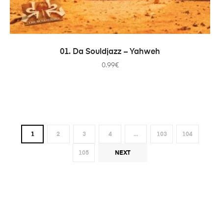
ДОДАТИ В КОШИК
01. Da Souldjazz – Yahweh
0.99
€
1
2
3
4
…
103
104
105
NEXT