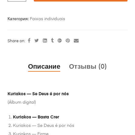
Категория:
Faixas individuais
Share on:
Описание
Отзывы (0)
Kuriakos — Se Deus é por nós
(Álbum digital)
Kuriakos — Basta Crer
Kuriakos — Se Deus é por nós
Kuriakos — Firme