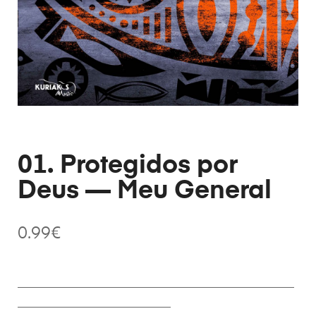
01. Protegidos por
Deus — Meu General
0.99
€
________________________________________________________
_______________________________