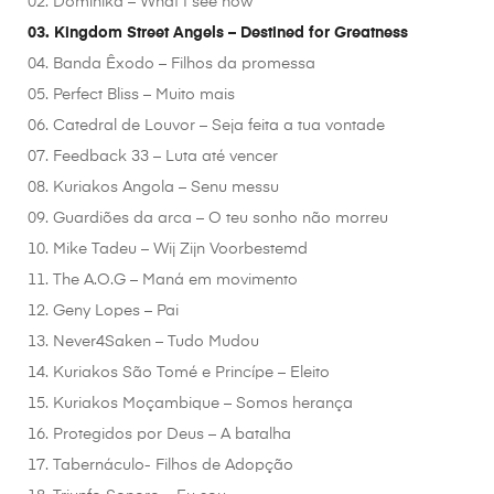
02. Dominika – What I see now
03. Kingdom Street Angels – Destined for Greatness
04. Banda Êxodo – Filhos da promessa
05. Perfect Bliss – Muito mais
06. Catedral de Louvor – Seja feita a tua vontade
07. Feedback 33 – Luta até vencer
08. Kuriakos Angola – Senu messu
09. Guardiões da arca – O teu sonho não morreu
10. Mike Tadeu – Wij Zijn Voorbestemd
11. The A.O.G – Maná em movimento
12. Geny Lopes – Pai
13. Never4Saken – Tudo Mudou
14. Kuriakos São Tomé e Princípe – Eleito
15. Kuriakos Moçambique – Somos herança
16. Protegidos por Deus – A batalha
17. Tabernáculo- Filhos de Adopção