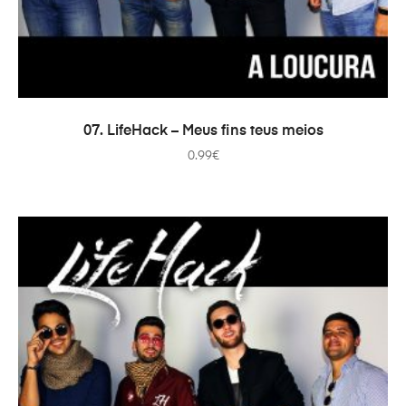
ADICIONAR
07. LifeHack – Meus fins teus meios
0.99
€