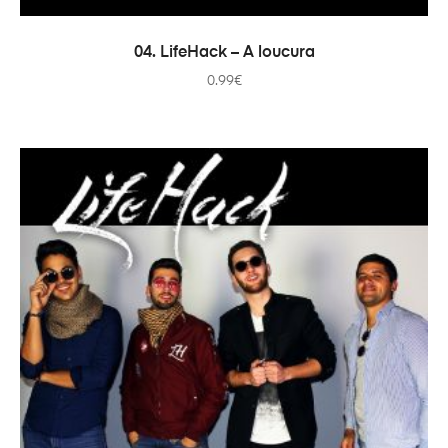
ADICIONAR
04. LifeHack – A loucura
0.99
€