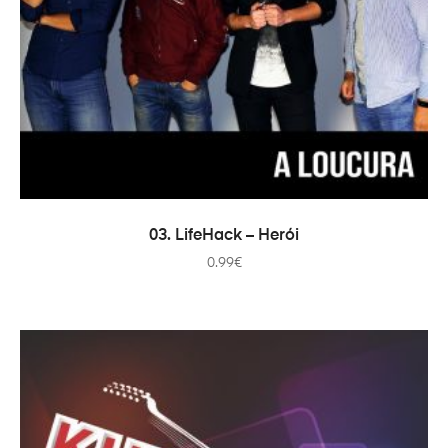
ADICIONAR
03. LifeHack – Herói
0.99
€