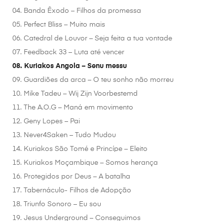
04. Banda Êxodo – Filhos da promessa
05. Perfect Bliss – Muito mais
06. Catedral de Louvor – Seja feita a tua vontade
07. Feedback 33 – Luta até vencer
08. Kuriakos Angola – Senu messu
09. Guardiões da arca – O teu sonho não morreu
10. Mike Tadeu – Wij Zijn Voorbestemd
11. The A.O.G – Maná em movimento
12. Geny Lopes – Pai
13. Never4Saken – Tudo Mudou
14. Kuriakos São Tomé e Princípe – Eleito
15. Kuriakos Moçambique – Somos herança
16. Protegidos por Deus – A batalha
17. Tabernáculo- Filhos de Adopção
18. Triunfo Sonoro – Eu sou
19. Jesus Underground – Conseguimos