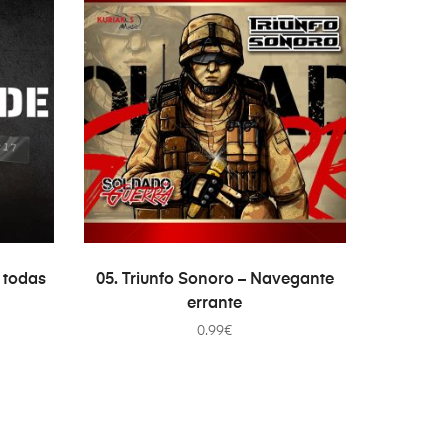
ADD TO CART
e todas
05. Triunfo Sonoro – Navegante
errante
0.99
€