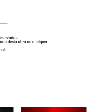
_____
reservados.
izada desta obra ou qualquer
nal.