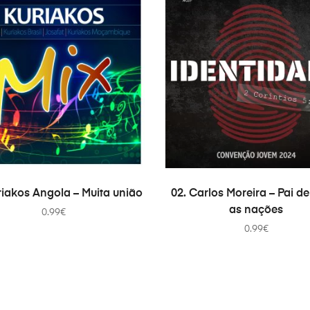
ADD TO CART
ADD TO CART
riakos Angola – Muita união
02. Carlos Moreira – Pai d
as nações
0.99
€
0.99
€