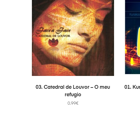
ADD TO CART
03. Catedral de Louvor – O meu
01. Ku
refugio
0.99
€