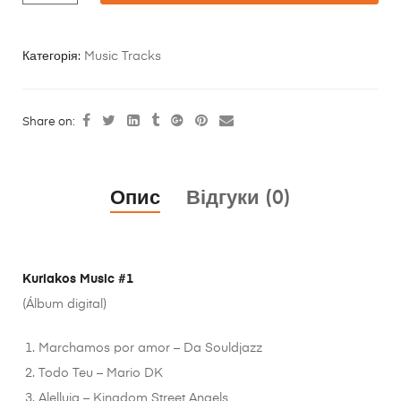
Категорія:
Music Tracks
Share on:
Опис
Відгуки (0)
Kuriakos Music #1
(Álbum digital)
Marchamos por amor – Da Souldjazz
Todo Teu – Mario DK
Alelluia – Kingdom Street Angels