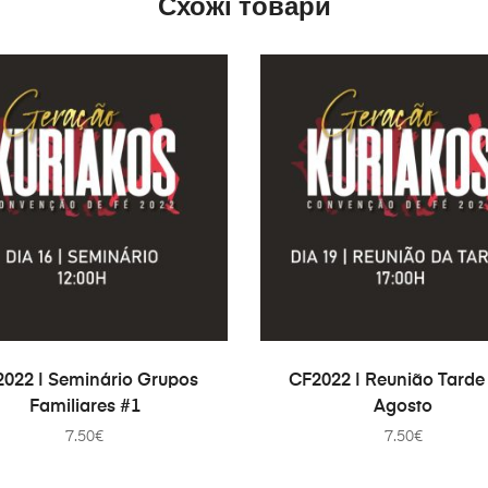
Схожі товари
ДОДАТИ В КОШИК
ДОДАТИ В КОШИК
022 | Seminário Grupos
CF2022 | Reunião Tarde 
Familiares #1
Agosto
7.50
€
7.50
€