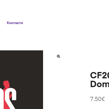
Контакти
CF20
Domi
7.50
€