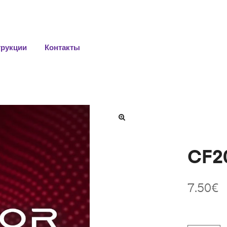
трукции
Контакты
CF20
7.50
€