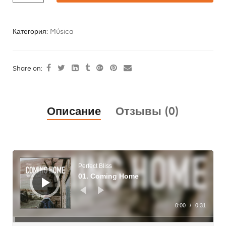
Категория:
Música
Share on:
Описание
Отзывы (0)
Аудиоплеер
Perfect Bliss
01. Coming Home
0:00
/
0:31