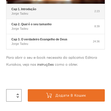
Cap 1. Introdução
2:23
Jorge Tadeu
Cap 2. Qual é o seu tamanho
8:39
Jorge Tadeu
Cap 3. O verdadeiro Evangelho de Deus
24:36
Jorge Tadeu
Para abrir o seu e-book necessita do aplicativo Editora
Kuriakos, veja nas
instruções
como o obter.
Додати В Кошик