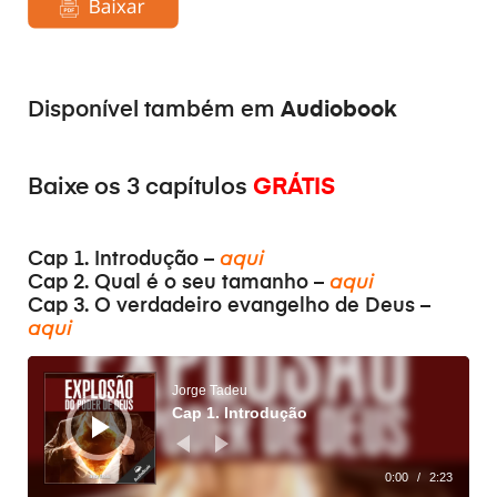
Audiobook
Disponível também em
Baixe os 3 capítulos
GRÁTIS
Cap 1. Introdução –
aqui
Cap 2. Qual é o seu tamanho –
aqui
Cap 3. O verdadeiro evangelho de Deus –
aqui
Аудіопрогравач
Jorge Tadeu
Cap 1. Introdução
0:00
/
2:23