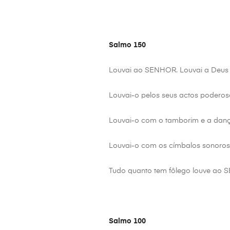
Salmo 150
Louvai ao SENHOR. Louvai a Deus n
Louvai-o pelos seus actos poderoso
Louvai-o com o tamborim e a danç
Louvai-o com os címbalos sonoros;
Tudo quanto tem fôlego louve ao
Salmo 100