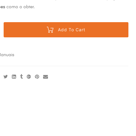
ões
como o obter.
Add To Cart
anuais