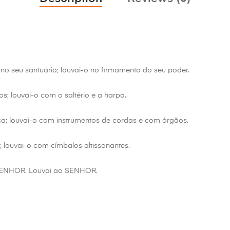
o seu santuário; louvai-o no firmamento do seu poder.
s; louvai-o com o saltério e a harpa.
a; louvai-o com instrumentos de cordas e com órgãos.
 louvai-o com címbalos altissonantes.
 SENHOR. Louvai ao SENHOR.