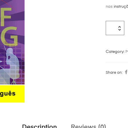
nas
instruç
Category:
M
Share on:
Description
Reviews (0)