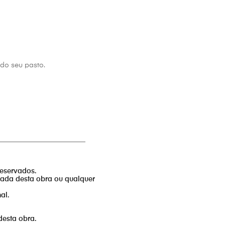
do seu pasto.
_________________________
reservados.
izada desta obra ou qualquer
al.
desta obra.