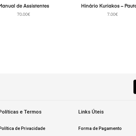
ADD TO CART
ADD TO CART
Manual de Assistentes
Hinário Kuriakos – Pau
70.00
€
7.00
€
Políticas e Termos
Links Úteis
Política de Privacidade
Forma de Pagamento