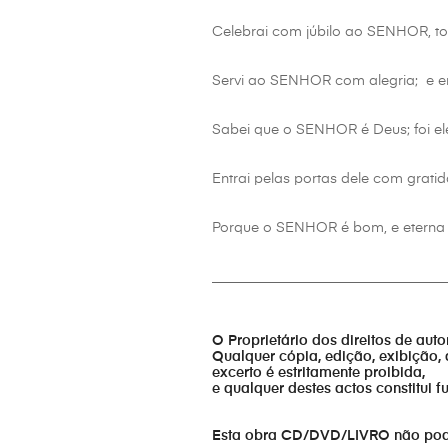
Celebrai com júbilo ao SENHOR, tod
Servi ao SENHOR com alegria; e en
Sabei que o SENHOR é Deus; foi el
Entrai pelas portas dele com gratid
Porque o SENHOR é bom, e eterna 
_________________________________
O Proprietário dos direitos de aut
Qualquer cópia, edição, exibição, 
excerto é estritamente proibida,
e qualquer destes actos constitui 
Esta obra CD/DVD/LIVRO não pode s