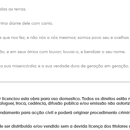
as as terras.
trai diante dele com canto.
e que nos fez, e não nós a nós mesmos; somos povo seu e ovelhas 
ão, e em seus átrios com louvor; louvai-o, e bendizer o seu nome.
a sua misericórdia; e a sua verdade dura de geração em geração.
________________________________________________________________
or licenciou esta obra para uso domestico. Todos os direitos estão 
aluguer, troca, cedência, difusão publica e/ou emissão não autor
fundamento para acção cívil e poderá originar procedimento crimin
er distribuído e/ou vendido sem a devida licença dos titulares 