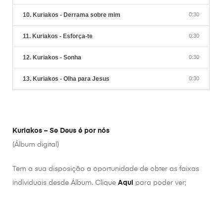
10. Kuriakos - Derrama sobre mim
0:30
11. Kuriakos - Esforça-te
0:30
12. Kuriakos - Sonha
0:30
13. Kuriakos - Olha para Jesus
0:30
Kuriakos – Se Deus é por nós
(Álbum digital)
Tem a sua disposição a oportunidade de obter as faixas
individuais desde Álbum. Clique
Aqui
para poder ver;