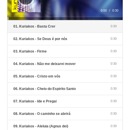
0:00
/
0:30
01. Kuriakos - Basta Crer
0:30
02. Kuriakos - Se Deus é por nós
0:30
03. Kuriakos - Firme
0:30
04. Kuriakos - Não me deixarei mover
0:30
05. Kuriakos - Cristo em vós
0:30
06. Kuriakos - Cheio do Espirito Santo
0:30
07. Kuriakos - Ide e Pregai
0:30
08. Kuriakos - O caminho se abrirá
0:30
09. Kuriakos - Aleluia (Agnus dei)
0:30