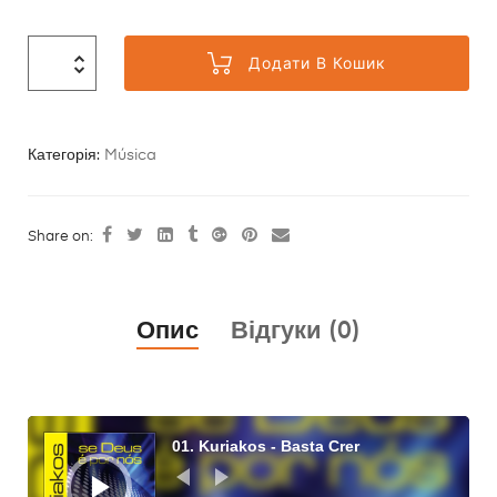
Додати В Кошик
Категорія:
Música
Share on:
Опис
Відгуки (0)
Аудіопрогравач
01. Kuriakos - Basta Crer