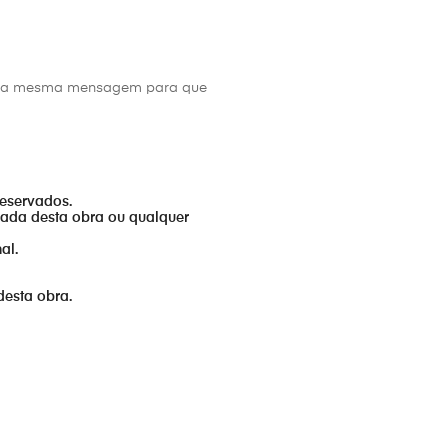
s da mesma mensagem para que
reservados.
izada desta obra ou qualquer
al.
desta obra.