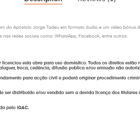
em do Apóstolo Jorge Tadeu em formato áudio e um vídeo bónu
s nas redes sociais como: WhatsApp, Facebook, entre outros.
or licenciou esta obra para uso doméstico. Todos os direitos estão 
aluguer, troca, cedência, difusão publica e/ou emissão não autor
fundamento para acção civil e poderá originar procedimento crimin
er distribuído e/ou vendido sem a devida licença dos titulares 
ada pelo IGAC.