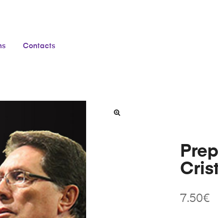
ns
Contacts
Prep
Cris
7.50
€