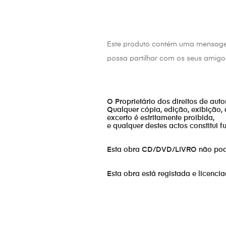
Este produto contém uma mensag
possa partilhar com os seus amigo
O Proprietário dos direitos de aut
Qualquer cópia, edição, exibição, 
excerto é estritamente proibida,
e qualquer destes actos constitui 
Esta obra CD/DVD/LIVRO não pode s
Esta obra está registada e licenci