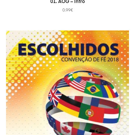
01. AOG – Intro
0.99
€