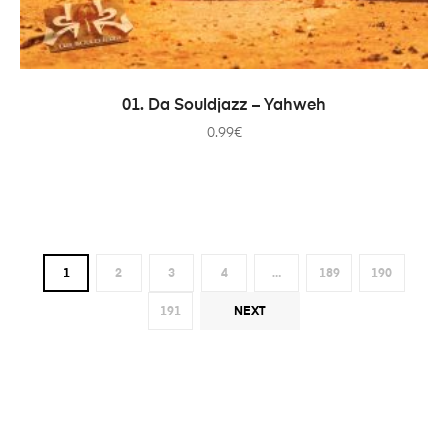
PRIDAŤ DO KOŠÍKA
01. Da Souldjazz – Yahweh
0.99
€
1
2
3
4
…
189
190
191
NEXT