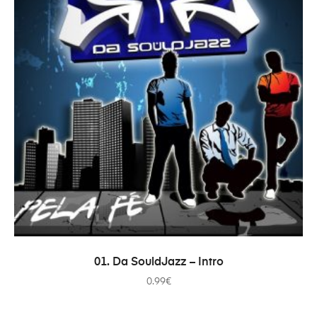
PRIDAŤ DO KOŠÍKA
01. Da SouldJazz – Intro
0.99
€