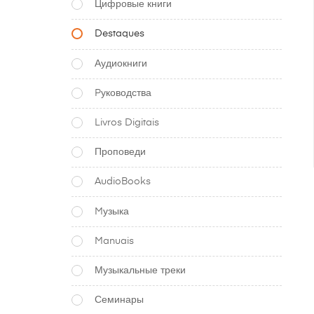
Цифровые книги
Destaques
Аудиокниги
Pуководства
Livros Digitais
Проповеди
AudioBooks
Mузыка
Manuais
Музыкальные треки
Семинары