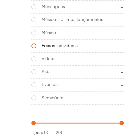
Mensagens
Música - Últimos lançamentos
Música
Faixas individuais
Videos
Kids
Eventos
Seminários
Цена:
0€
—
20€