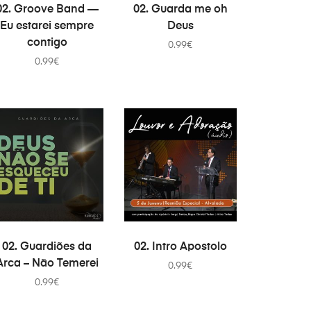
В КОРЗИНУ
В КОРЗИНУ
02. Groove Band —
02. Guarda me oh
Eu estarei sempre
Deus
contigo
0.99
€
0.99
€
В КОРЗИНУ
В КОРЗИНУ
02. Guardiões da
02. Intro Apostolo
Arca – Não Temerei
0.99
€
0.99
€