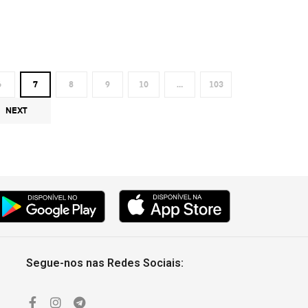
6
7
8
9
10
…
103
NEXT
Segue-nos nas Redes Sociais: