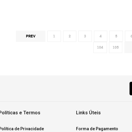
PREV
1
2
3
4
5
104
105
Políticas e Termos
Links Úteis
Política de Privacidade
Forma de Pagamento