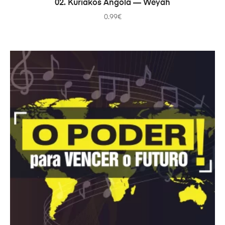
02. Kuriakos Angola — Weyah
0.99
€