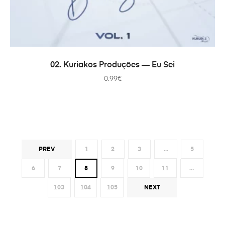
В КОРЗИНУ
02. Kuriakos Produções — Eu Sei
0.99
€
PREV
1
2
3
…
5
6
7
8
9
10
11
…
103
104
105
NEXT