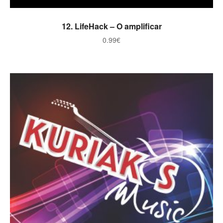
ADICIONAR
12. LifeHack – O amplificar
0.99
€