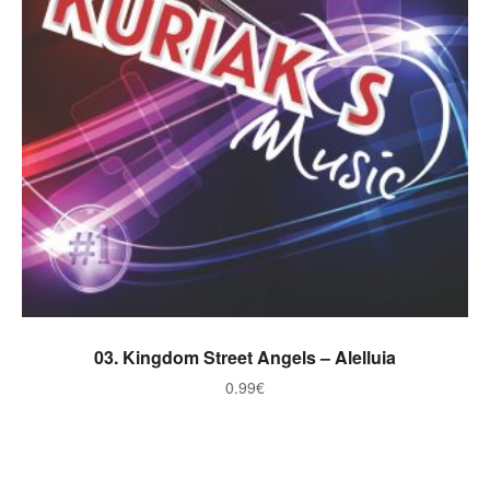
ADICIONAR
03. Kingdom Street Angels – Alelluia
0.99
€