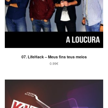
ADICIONAR
07. LifeHack – Meus fins teus meios
0.99
€