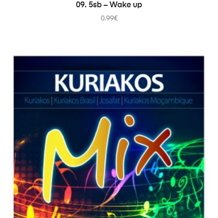
AÑADIR AL CARRITO
09. 5sb – Wake up
0.99
€