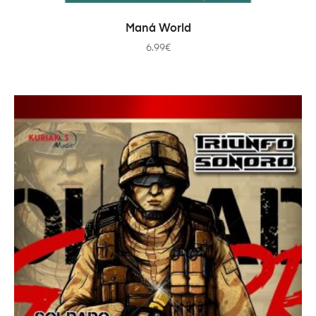
AÑADIR AL CARRITO
Maná World
6.99
€