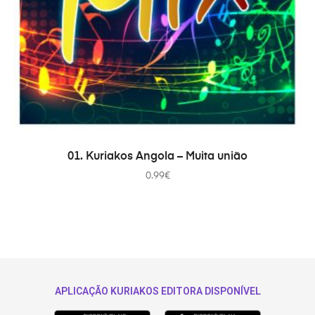
AÑADIR AL CARRITO
01. Kuriakos Angola – Muita união
0.99
€
APLICAÇÃO KURIAKOS EDITORA DISPONÍVEL