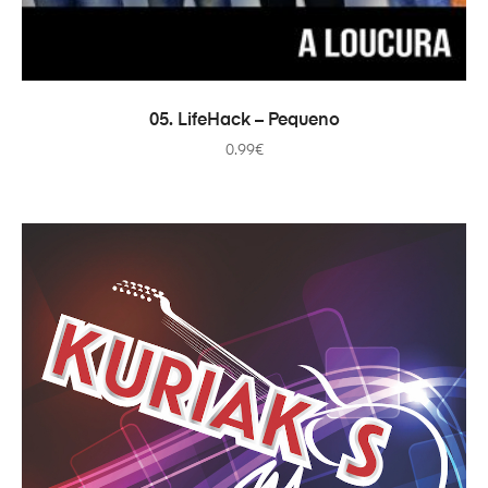
IN DEN WARENKORB
05. LifeHack – Pequeno
0.99
€