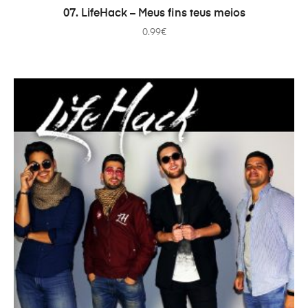
IN DEN WARENKORB
07. LifeHack – Meus fins teus meios
0.99
€