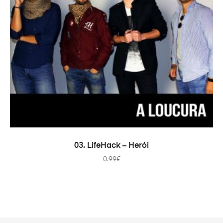
IN DEN WARENKORB
03. LifeHack – Herói
0.99
€