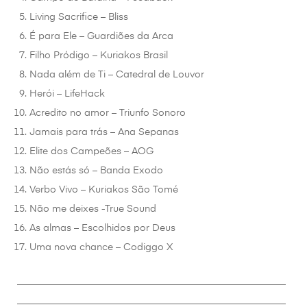
Living Sacrifice – Bliss
É para Ele – Guardiões da Arca
Filho Pródigo – Kuriakos Brasil
Nada além de Ti – Catedral de Louvor
Herói – LifeHack
Acredito no amor – Triunfo Sonoro
Jamais para trás – Ana Sepanas
Elite dos Campeões – AOG
Não estás só – Banda Exodo
Verbo Vivo – Kuriakos São Tomé
Não me deixes -True Sound
As almas – Escolhidos por Deus
Uma nova chance – Codiggo X
________________________________________________________
________________________________________________________